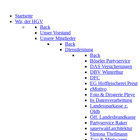
Startseite
Wir, der HGV
Back
Unser Vorstand
Unsere Mitglieder
Back
Dienstleistung
Back
Böseler Partyservice
DAS Versicherungen
DBV Winterthur
DFC
EG Hoffleischerei Preut
eMotivo
Foto & Drogerie Pleye
hs Datenverarbeitung
Landessparkasse z.
Oldb
Öff. Landesbrandkasse
Partyservice Raker
sauerwald.architektur
Simona Theilmann
Taxi & Mietwagen