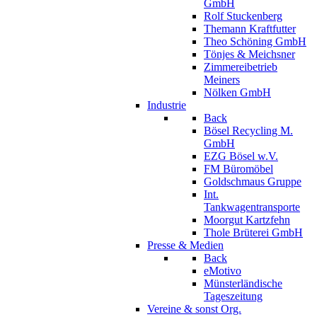
GmbH
Rolf Stuckenberg
Themann Kraftfutter
Theo Schöning GmbH
Tönjes & Meichsner
Zimmereibetrieb
Meiners
Nölken GmbH
Industrie
Back
Bösel Recycling M.
GmbH
EZG Bösel w.V.
FM Büromöbel
Goldschmaus Gruppe
Int.
Tankwagentransporte
Moorgut Kartzfehn
Thole Brüterei GmbH
Presse & Medien
Back
eMotivo
Münsterländische
Tageszeitung
Vereine & sonst Org.