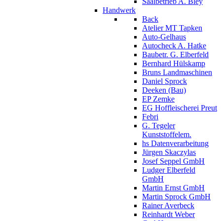
Saalbetrieb A. Bley
Handwerk
Back
Atelier MT Tapken
Auto-Gelhaus
Autocheck A. Hatke
Baubetr. G. Elberfeld
Bernhard Hülskamp
Bruns Landmaschinen
Daniel Sprock
Deeken (Bau)
EP Zemke
EG Hoffleischerei Preut
Febri
G. Tegeler
Kunststoffelem.
hs Datenverarbeitung
Jürgen Skaczylas
Josef Seppel GmbH
Ludger Elberfeld
GmbH
Martin Ernst GmbH
Martin Sprock GmbH
Rainer Averbeck
Reinhardt Weber