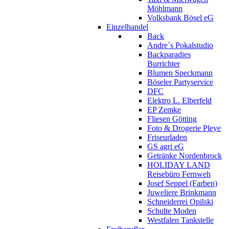
Möhlmann
Volksbank Bösel eG
Einzelhandel
Back
Andre´s Pokalstudio
Backparadies
Burrichter
Blumen Speckmann
Böseler Partyservice
DFC
Elektro L. Elberfeld
EP Zemke
Fliesen Götting
Foto & Drogerie Pleye
Friseurladen
GS agri eG
Getränke Nordenbrock
HOLIDAY LAND
Reisebüro Fernweh
Josef Seppel (Farben)
Juweliere Brinkmann
Schneiderrei Opilski
Schulte Moden
Westfalen Tankstelle