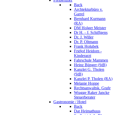
Freiberufler
Back
Archtekturbüro v.
Garrel
Bernhard Kurmann
(RA)
DM Holger Meister
Dr H. - J. Schiffgens
Dr. J. Willer
Dr. P. Oltmann
Frank Holubek
Fridjof Heidorn -
Kinderarzt
Fahrschule Mammen
Heinz Bünger (StB)
Kanzlei G. Tholen
(StB)
Kanzlei P. Tholen (RA)
Melanie Hoppe
Rechtsanwaltsk. Grafe
Wragge Raker Jancke
Steuerberater
Gastronomie / Hotel
Back
Dat Heimathuus